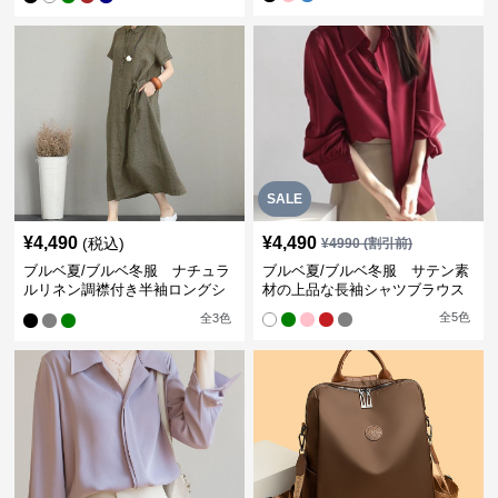
SALE
¥
4,490
¥
4,490
(税込)
¥
4990
(割引前)
ブルベ夏/ブルベ冬服 ナチュラ
ブルベ夏/ブルベ冬服 サテン素
ルリネン調襟付き半袖ロングシ
材の上品な長袖シャツブラウス
ャツワンピース
全
5
色
全
3
色