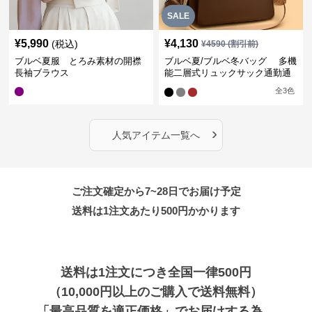
SALE
¥
5,990
¥
4,130
(税込)
¥
4590
(割引前)
ブルベ夏服 とろみ素材の開襟
ブルベ夏/ブルベ冬バッグ 多機
長袖ブラウス
能二層式リュックサック通勤通
学対応型
全
3
色
›
人気アイテム一覧へ
ご注文確定から7~28日でお届け予定
送料は1注文あたり
500
円かかります
送料は1注文につき全国一律500円
（10,000円以上のご購入で送料無料）
「最高品質を適正価格」でお届けする為、