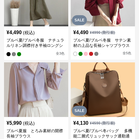
SALE
¥
4,490
¥
4,490
(税込)
¥
4990
(割引前)
ブルベ夏/ブルベ冬服 ナチュラ
ブルベ夏/ブルベ冬服 サテン素
ルリネン調襟付き半袖ロングシ
材の上品な長袖シャツブラウス
ャツワンピース
全
5
色
全
3
色
SALE
¥
5,990
¥
4,130
(税込)
¥
4590
(割引前)
ブルベ夏服 とろみ素材の開襟
ブルベ夏/ブルベ冬バッグ 多機
長袖ブラウス
能二層式リュックサック通勤通