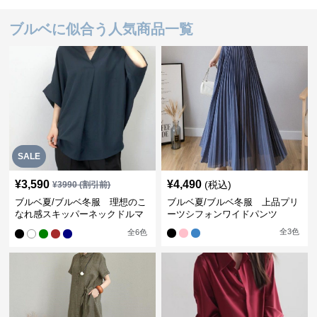
ブルベに似合う人気商品一覧
SALE
¥
3,590
¥
4,490
(税込)
¥
3990
(割引前)
ブルベ夏/ブルベ冬服 理想のこ
ブルベ夏/ブルベ冬服 上品プリ
なれ感スキッパーネックドルマ
ーツシフォンワイドパンツ
ン袖ブラウス
全
3
色
全
6
色