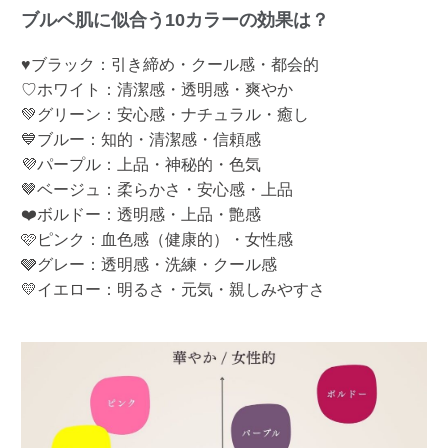
ブルベ肌に似合う10カラーの効果は？
♥ブラック：引き締め・クール感・都会的
♡ホワイト：清潔感・透明感・爽やか
💚グリーン：安心感・ナチュラル・癒し
💙ブルー：知的・清潔感・信頼感
💜パープル：上品・神秘的・色気
🤎ベージュ：柔らかさ・安心感・上品
❤️ボルドー：透明感・上品・艶感
🩷ピンク：血色感（健康的）・女性感
🩶グレー：透明感・洗練・クール感
💛イエロー：明るさ・元気・親しみやすさ