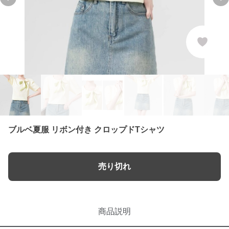
Previous slide
Ne
ブルベ夏服 リボン付き クロップドTシャツ
売り切れ
商品説明