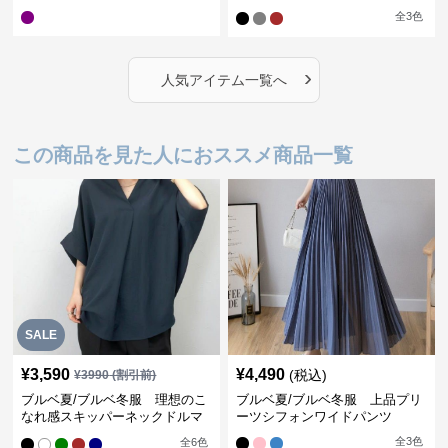
学対応型
全
3
色
›
人気アイテム一覧へ
この商品を見た人におススメ商品一覧
SALE
¥
3,590
¥
4,490
(税込)
¥
3990
(割引前)
ブルベ夏/ブルベ冬服 理想のこ
ブルベ夏/ブルベ冬服 上品プリ
なれ感スキッパーネックドルマ
ーツシフォンワイドパンツ
ン袖ブラウス
全
3
色
全
6
色