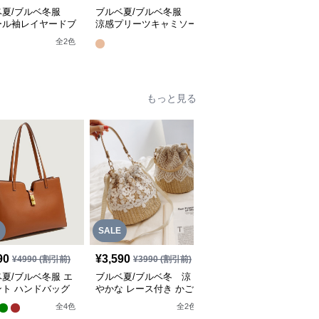
ベ夏/ブルベ冬服
ブルベ夏/ブルベ冬服
ブルベ夏/ブルベ冬服
ール袖レイヤードブ
涼感プリーツキャミソー
サイドタック入りワイド
ス＋パンツセット
ルセットアップワイドパ
シルエットパンツ【即
全
2
色
全
2
色
ンツ【即納】
納】
もっと見る
SALE
SALE
90
¥
3,590
¥
5,390
¥
4990
(割引前)
¥
3990
(割引前)
¥
5990
(割引前)
夏/ブルベ冬服 エ
ブルベ夏/ブルベ冬 涼
ブルベ夏/ブルベ冬バッ
ント ハンドバッグ
やかな レース付き かご
グ バイカラートートバ
ショルダーバッグ
ッグ レディース三通り
全
4
色
全
2
色
全
4
色
ショルダーバッグ【即