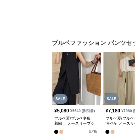
ブルベファッション
パンツセ
SALE
SALE
¥
5,080
¥
7,180
¥
5640
(割引前)
¥
7980
(
ブルベ夏/ブルベ冬服
ブルベ夏/ブル
着回し ノースリーブシ
涼やか ノースリ
ャツ×ワイドパンツ 二点
下二点セットアッ
全
2
色
セットアップ
回し