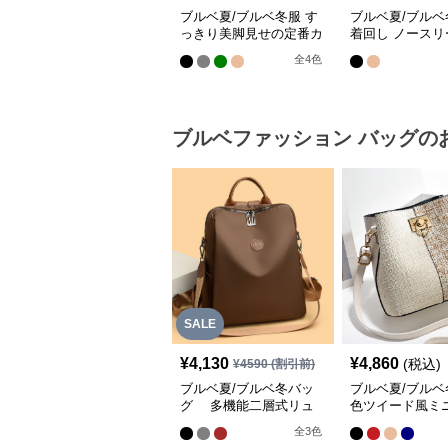
ブルベ夏/ブルベ冬服 す
ブルベ夏/ブル
っきり美脚見せの定番カ
着回し ノースリ
ジュアルセットアップ
ャツ×ワイドパン
全
4
色
セットアップ
ブルベファッション
バッグ
の
SALE
¥
4,130
¥
4,860
(税込)
¥
4590
(割引前)
ブルベ夏/ブルベ冬バッ
ブルベ夏/ブルベ
グ 多機能二層式リュ
色ツイード風ミ
ックサック通勤通学対応
ダーバッグ【即
全
3
色
型