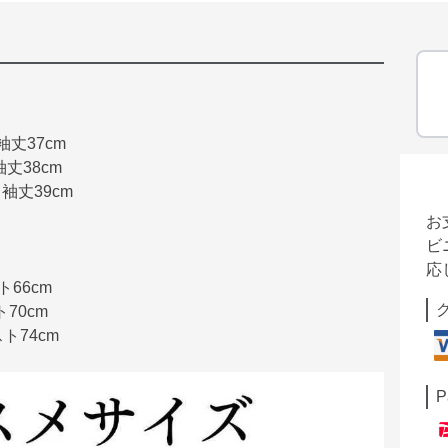
袖丈37cm
袖丈38cm
 袖丈39cm
お
ビ
応
ト66cm
ト70cm
スト74cm
P