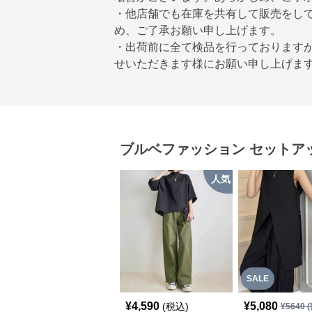
・他店舗でも在庫を共有して販売をし
め、ご了承お願い申し上げます。
・出荷前に全て検品を行っております
せいただきます様にお願い申し上げま
ブルベファッション
セットア
人気
SALE
¥
4,590
¥
5,080
(税込)
¥
5640
(