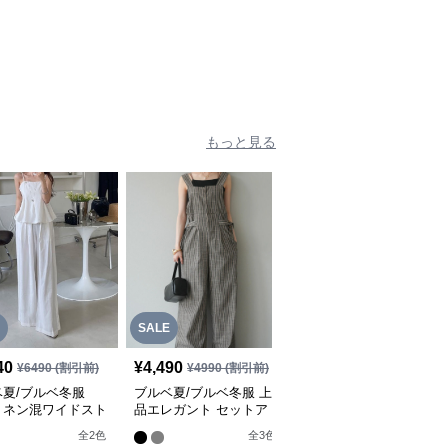
納】
もっと見る
SALE
SALE
40
¥
4,490
¥
5,840
¥
6490
(割引前)
¥
4990
(割引前)
¥
6490
(割引前)
ベ夏/ブルベ冬服
ブルベ夏/ブルベ冬服 上
ブルベ夏/ブルベ冬服 配
リネン混ワイドスト
品エレガント セットア
色ニット上下セットアッ
トパンツ＋キャミソ
ップ・オールイン サロ
プ 女性用二点【即納】
全
2
色
全
3
色
 トップスセット
ペット