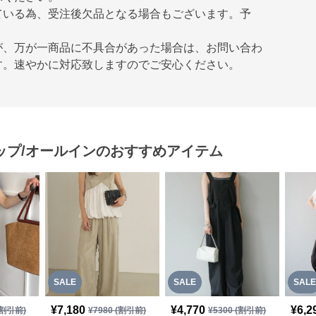
ている為、受注後欠品となる場合もございます。予
が、万が一商品に不具合があった場合は、お問い合わ
す。速やかに対応致しますのでご安心ください。
ップ/オールイン
のおすすめアイテム
SALE
SALE
SALE
¥
7,180
¥
4,770
¥
6,2
割引前)
¥
7980
(割引前)
¥
5300
(割引前)