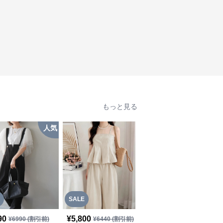
もっと見る
人気
SALE
SALE
90
¥
5,800
¥
5,390
¥
6990
(割引前)
¥
6440
(割引前)
¥
5990
(割引前)