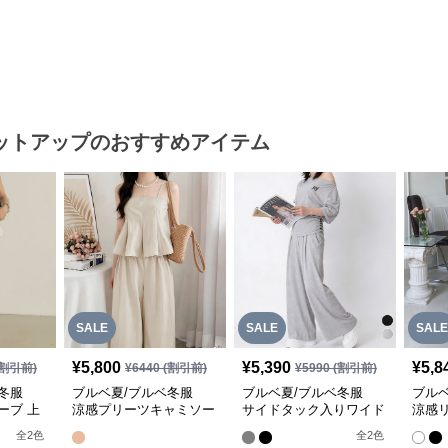
ットアップ
のおすすめアイテム
SALE
SALE
SALE
¥
5,800
¥
5,390
¥
5,8
割引前)
¥
6440
(割引前)
¥
5990
(割引前)
ベ冬服
ブルベ夏/ブルベ冬服
ブルベ夏/ブルベ冬服
ブル
ーブ 上
涼感プリーツキャミソー
サイドタック入りワイド
涼感
プ 着
ルセットアップワイドパ
シルエットパンツ【即
レー
全
2
色
全
2
色
ンツ【即納】
納】
ール