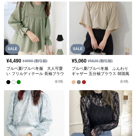
SALE
SALE
¥
4,490
¥
5,060
¥
4990
(割引前)
¥
5620
(割引前)
ブルベ夏/ブルベ冬服 大人可愛
ブルベ夏/ブルベ冬服 ふんわり
い フリルディテール 長袖ブラウ
ギャザー 五分袖ブラウス 韓国風
ス きれいめ【即納】
きれいめ【即納】
全
3
色
全
3
色