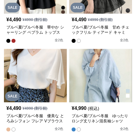
SALE
SALE
¥
4,490
¥
4,490
¥
4990
(割引前)
¥
4990
(割引前)
ブルベ夏/ブルベ冬服 華やか シ
ブルベ夏/ブルベ冬服 甘め チェ
ャーリング ペプラム トップス
ックフリル ティアード キャミ
【即納】
【即納】
全
2
色
全
2
色
SALE
¥
4,490
¥
4,990
(税込)
¥
4990
(割引前)
ブルベ夏/ブルベ冬服 優美な と
ブルベ夏/ブルベ冬服 ゆったり
ろみシフォン フレア Vブラウス
ロング丈リネン混長袖シャツ
【即納】
【即納】
全
2
色
全
2
色