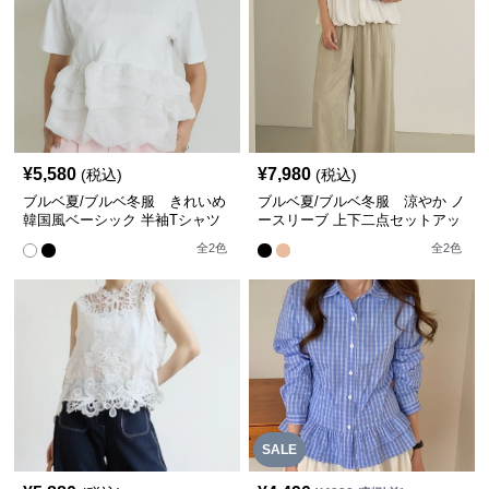
¥
5,580
¥
7,980
(税込)
(税込)
ブルベ夏/ブルベ冬服 きれいめ
ブルベ夏/ブルベ冬服 涼やか ノ
韓国風ベーシック 半袖Tシャツ
ースリーブ 上下二点セットアッ
着回し
プ 着回し
全
2
色
全
2
色
SALE