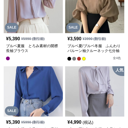
SALE
SALE
¥
5,390
¥
3,590
¥
5990
(割引前)
¥
3990
(割引前)
ブルベ夏服 とろみ素材の開襟
ブルベ夏/ブルベ冬服 ふんわり
長袖ブラウス
バルーン袖クルーネック七分袖
ブラウス
全
4
色
人気
SALE
¥
5,390
¥
4,990
(税込)
¥
5990
(割引前)