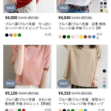
SALE
SALE
¥
4,000
¥
4,040
¥
4440
(割引前)
¥
4490
(割引前)
ブルベ夏/ブルベ冬服 今っぽい
ブルベ夏/ブルベ冬服 定番 無地
オーバーサイズ ビッグ Tシャツ
フレンチ袖 半袖 Tシャツ【即
【即納】
納】
全
10
全
4
色
色
SALE
SALE
¥
5,120
¥
4,310
¥
5690
(割引前)
¥
4790
(割引前)
ブルベ夏/ブルベ冬服 きれいめ
ブルベ夏/ブルベ冬服 体型カバ
配色襟 半袖 ポロニット【即納】
ー ワッフル パフ袖 半袖トップ
ス【即納】
全
5
色
全
7
色