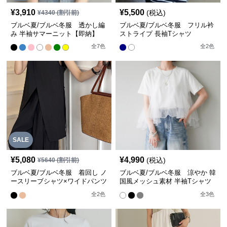
¥
3,910
¥
5,500
(税込)
¥
4340
(割引前)
ブルベ夏/ブルベ冬服 透かし編
ブルベ夏/ブルベ冬服 フリル衿
み 半袖サマーニット【即納】
ストライプ 長袖Tシャツ
全
7
色
全
2
色
SALE
¥
5,080
¥
4,990
(税込)
¥
5640
(割引前)
ブルベ夏/ブルベ冬服 着回し ノ
ブルベ夏/ブルベ冬服 涼やか 韓
ースリーブシャツ×ワイドパンツ
国風メッシュ素材 半袖Tシャツ
二点セットアップ
抜け感
全
2
色
全
3
色