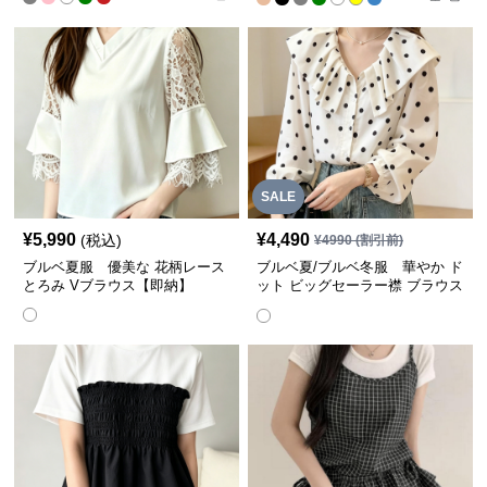
SALE
¥
5,990
¥
4,490
(税込)
¥
4990
(割引前)
ブルベ夏服 優美な 花柄レース
ブルベ夏/ブルベ冬服 華やか ド
とろみ Vブラウス【即納】
ット ビッグセーラー襟 ブラウス
【即納】