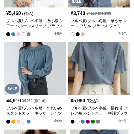
SALE
¥
5,460
¥
3,740
(税込)
¥
4150
(割引前)
ブルベ夏/ブルベ冬服 抜け感 シ
ブルベ夏/ブルベ冬服 華やか レ
アー バルーンスリーブ ブラウス
ース フリル ブラウス フェミニ
韓国風【即納】
ン【即納】
全
5
色
全
3
色
SALE
¥
4,910
¥
5,990
(税込)
¥
5460
(割引前)
ブルベ夏/ブルベ冬服 きれいめ
ブルベ夏/ブルベ冬服 揺れ感 フ
スタンドカラー ギャザーシャツ
レア袖 バンドカラー 半袖ブラウ
ブラウス【即納】
ス 涼やか【即納】
全
5
色
全
6
色