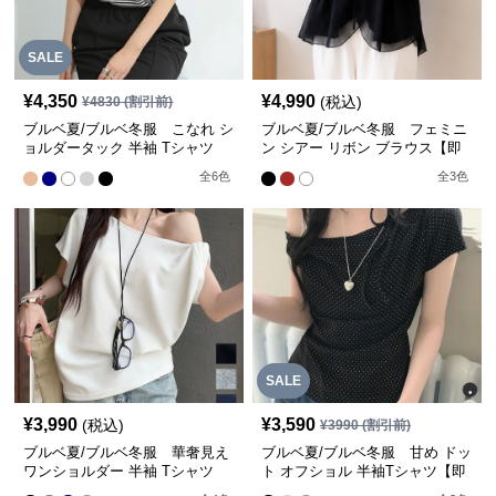
SALE
¥
4,350
¥
4,990
(税込)
¥
4830
(割引前)
ブルベ夏/ブルベ冬服 こなれ シ
ブルベ夏/ブルベ冬服 フェミニ
ョルダータック 半袖 Tシャツ
ン シアー リボン ブラウス【即
【即納】
納】
全
6
色
全
3
色
SALE
¥
3,990
¥
3,590
(税込)
¥
3990
(割引前)
ブルベ夏/ブルベ冬服 華奢見え
ブルベ夏/ブルベ冬服 甘め ドッ
ワンショルダー 半袖 Tシャツ
ト オフショル 半袖Tシャツ【即
【即納】
納】