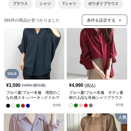
ブラウス
シャツ
Tシャツ
ボウダイブラウス
385
件の商品が見つかりました
条件を設定する
SALE
¥
3,590
¥
4,990
(税込)
¥
3990
(割引前)
ブルベ夏/ブルベ冬服 理想のこ
ブルベ夏/ブルベ冬服 サテン素
なれ感スキッパーネックドルマ
材の上品な長袖シャツブラウス
ン袖ブラウス
全
5
色
全
6
色
人気