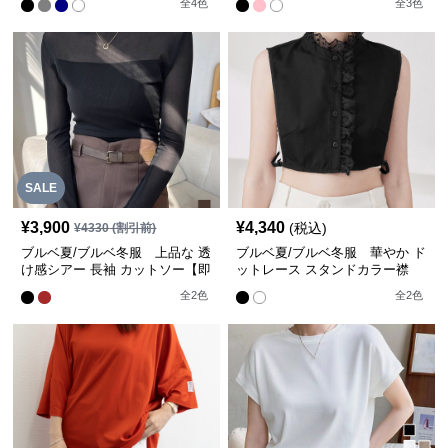
全
4
色
全
3
色
SALE
¥
3,900
¥
4,340
(税込)
¥
4330
(割引前)
ブルベ夏/ブルベ冬服 上品な 透
ブルベ夏/ブルベ冬服 華やか ド
け感シアー 長袖 カットソー【即
ットレース スタンドカラー襟
納】
【即納】
全
2
色
全
2
色