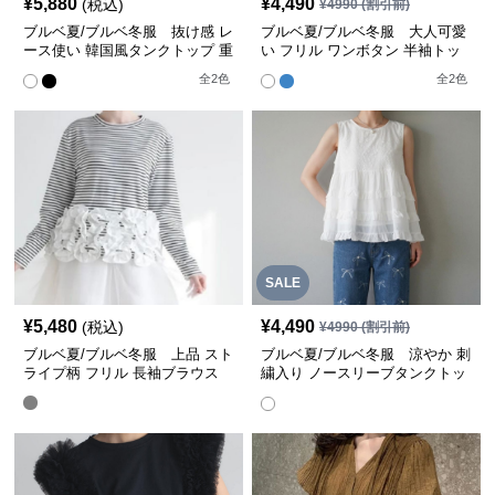
¥
5,880
¥
4,490
(税込)
¥
4990
(割引前)
ブルベ夏/ブルベ冬服 抜け感 レ
ブルベ夏/ブルベ冬服 大人可愛
ース使い 韓国風タンクトップ 重
い フリル ワンボタン 半袖トッ
ね着
プス
全
2
色
全
2
色
SALE
¥
5,480
¥
4,490
(税込)
¥
4990
(割引前)
ブルベ夏/ブルベ冬服 上品 スト
ブルベ夏/ブルベ冬服 涼やか 刺
ライプ柄 フリル 長袖ブラウス
繍入り ノースリーブタンクトッ
プ 重ね着