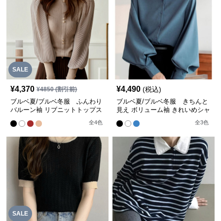
SALE
¥
4,370
¥
4,490
(税込)
¥
4850
(割引前)
ブルベ夏/ブルベ冬服 ふんわり
ブルベ夏/ブルベ冬服 きちんと
バルーン袖 リブニットトップス
見え ボリューム袖 きれいめシャ
韓国風【即納】
ツブラウス
全
4
色
全
3
色
SALE