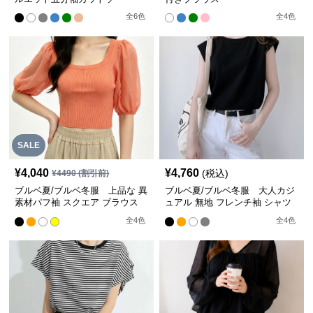
全
6
色
全
4
色
SALE
¥
4,040
¥
4,760
(税込)
¥
4490
(割引前)
ブルベ夏/ブルベ冬服 上品な 異
ブルベ夏/ブルベ冬服 大人カジ
素材パフ袖 スクエア ブラウス
ュアル 無地 フレンチ袖 シャツ
【即納】
【即納】
全
4
色
全
4
色