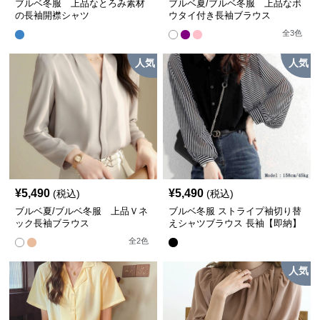
ブルベ冬服 上品なとろみ素材
ブルベ夏/ブルベ冬服 上品なボ
の長袖開襟シャツ
ウタイ付き長袖ブラウス
全
3
色
人気
人気
¥
5,490
¥
5,490
(税込)
(税込)
ブルベ夏/ブルベ冬服 上品Ｖネ
ブルベ冬服 ストライプ袖切り替
ック長袖ブラウス
えシャツブラウス 長袖【即納】
全
2
色
人気