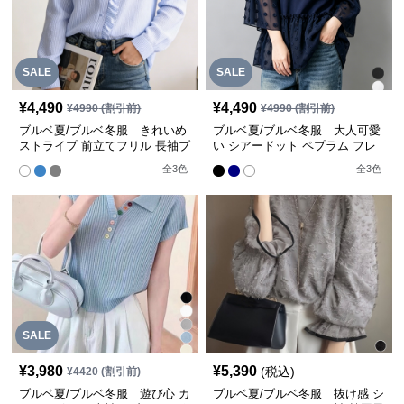
SALE
SALE
¥
4,490
¥
4,490
¥
4990
(割引前)
¥
4990
(割引前)
ブルベ夏/ブルベ冬服 きれいめ
ブルベ夏/ブルベ冬服 大人可愛
ストライプ 前立てフリル 長袖ブ
い シアードット ペプラム フレ
ラウス【即納】
ア袖ブラウス【即納】
全
3
色
全
3
色
SALE
¥
3,980
¥
5,390
(税込)
¥
4420
(割引前)
ブルベ夏/ブルベ冬服 遊び心 カ
ブルベ夏/ブルベ冬服 抜け感 シ