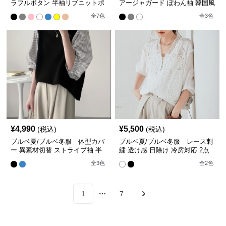
ラフルボタン 半袖リブニットポ
アージャガード ぽわん袖 韓国風
ロシャツ【即納】
ブラウス【即納】
全
7
色
全
3
色
¥
4,990
¥
5,500
(税込)
(税込)
ブルベ夏/ブルベ冬服 体型カバ
ブルベ夏/ブルベ冬服 レース刺
ー 異素材切替 ストライプ袖 半
繍 透け感 日除け 冷房対応 2点
袖トップス【即納】
セットアップ トップス
全
3
色
全
2
色
1
7
More pages