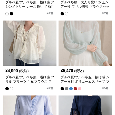
ブルベ夏/ブルベ冬服 抜け感 ア
ブルベ冬服 大人可愛い 水玉シ
シンメトリー レース飾り 半袖T
アー袖 フリル切替 ブラウスセッ
シャツ
トアップ
全
2
色
全
2
色
¥
4,990
¥
5,470
(税込)
(税込)
ブルベ夏/ブルベ冬服 透け感 フ
ブルベ夏/ブルベ冬服 抜け感 シ
リル プリーツ 半袖ブラウス フ
アー素材 ボリュームスリーブ ブ
ェミニン
ラウス【即納】
全
2
色
全
5
色