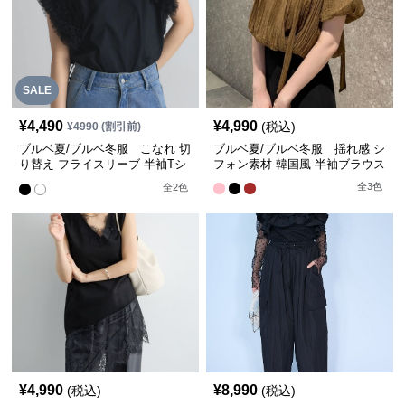
SALE
¥
4,490
¥
4,990
(税込)
¥
4990
(割引前)
ブルベ夏/ブルベ冬服 こなれ 切
ブルベ夏/ブルベ冬服 揺れ感 シ
り替え フライスリーブ 半袖Tシ
フォン素材 韓国風 半袖ブラウス
ャツ
全
3
色
全
2
色
¥
4,990
¥
8,990
(税込)
(税込)