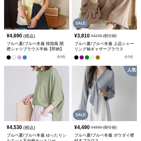
SALE
¥
4,690
¥
3,810
(税込)
¥
4230
(割引前)
ブルベ夏/ブルベ冬服 韓国風 開
ブルベ夏/ブルベ冬服 上品シャー
襟シャツブラウス半袖【即納】
リング袖ギャザーブラウス
全
8
色
全
5
色
人気
SALE
¥
4,530
¥
4,490
(税込)
¥
4990
(割引前)
ブルベ夏/ブルベ冬服 ゆったりシ
ブルベ夏/ブルベ冬服 ボウダイ襟
ルエット五分袖カットソー
付きブラウス