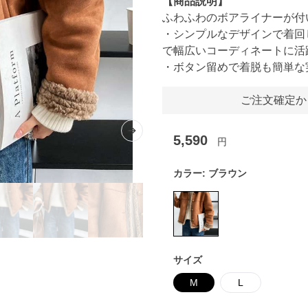
【商品説明】
ふわふわのボアライナーが付
・シンプルなデザインで着回
で幅広いコーディネートに活
・ボタン留めで着脱も簡単な
ご注文確定か
Next slide
5,590
円
カラー:
ブラウン
サイズ
M
L