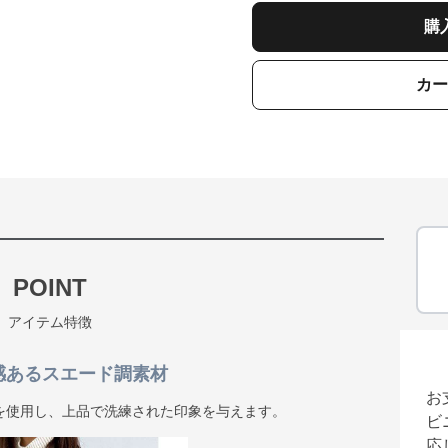
購
カー
POINT
アイテム特徴
級感あるスエード調素材
お
を使用し、上品で洗練された印象を与えます。
ビ
応