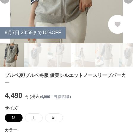
Previous slide
Ne
8
月
7
日 23:59まで10%OFF
ブルベ夏/ブルベ冬服 優美シルエットノースリーブパーカ
ー
4,490
円 (税込)
4,990
円 (割引前)
サイズ
M
L
XL
カラー