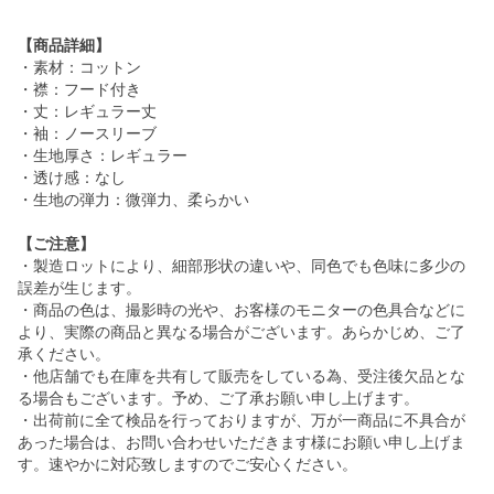
【商品詳細】
・素材：コットン
・襟：フード付き
・丈：レギュラー丈
・袖：ノースリーブ
・生地厚さ：レギュラー
・透け感：なし
・生地の弾力：微弾力、柔らかい
【ご注意】
・製造ロットにより、細部形状の違いや、同色でも色味に多少の
誤差が生じます。
・商品の色は、撮影時の光や、お客様のモニターの色具合などに
より、実際の商品と異なる場合がございます。あらかじめ、ご了
承ください。
・他店舗でも在庫を共有して販売をしている為、受注後欠品とな
る場合もございます。予め、ご了承お願い申し上げます。
・出荷前に全て検品を行っておりますが、万が一商品に不具合が
あった場合は、お問い合わせいただきます様にお願い申し上げま
す。速やかに対応致しますのでご安心ください。