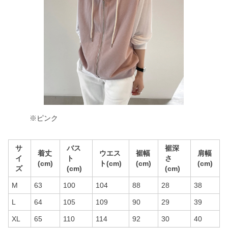
※ピンク
サ
バス
裾深
着丈
ウエス
裾幅
肩幅
イ
ト
さ
(cm)
ト(cm)
(cm)
(cm)
ズ
(cm)
(cm)
M
63
100
104
88
28
38
L
64
105
109
90
29
39
XL
65
110
114
92
30
40