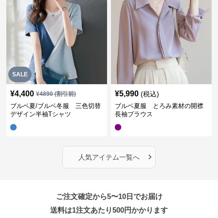
SALE
¥
4,400
¥
5,990
(税込)
¥
4890
(割引前)
ブルベ夏/ブルベ冬服 三色切替
ブルベ夏服 とろみ素材の開襟
デザイン半袖Tシャツ
長袖ブラウス
›
人気アイテム一覧へ
ご注文確定から5〜10日でお届け
送料は1注文あたり
500
円かかります