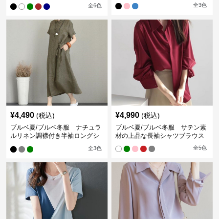
ン袖ブラウス
全
3
色
全
6
色
¥
4,490
¥
4,990
(税込)
(税込)
ブルベ夏/ブルベ冬服 ナチュラ
ブルベ夏/ブルベ冬服 サテン素
ルリネン調襟付き半袖ロングシ
材の上品な長袖シャツブラウス
ャツワンピース
全
5
色
全
3
色