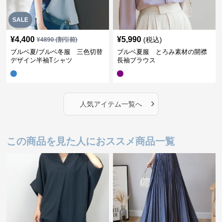
SALE
¥
4,400
¥
5,990
(税込)
¥
4890
(割引前)
ブルベ夏/ブルベ冬服 三色切替
ブルベ夏服 とろみ素材の開襟
デザイン半袖Tシャツ
長袖ブラウス
›
人気アイテム一覧へ
この商品を見た人におススメ商品一覧