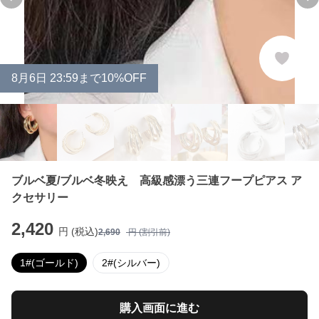
Previous slide
Ne
8
月
6
日 23:59まで10%OFF
ブルベ夏/ブルベ冬映え 高級感漂う三連フープピアス ア
クセサリー
2,420
円 (税込)
2,690
円 (割引前)
1#(ゴールド)
2#(シルバー)
購入画面に進む