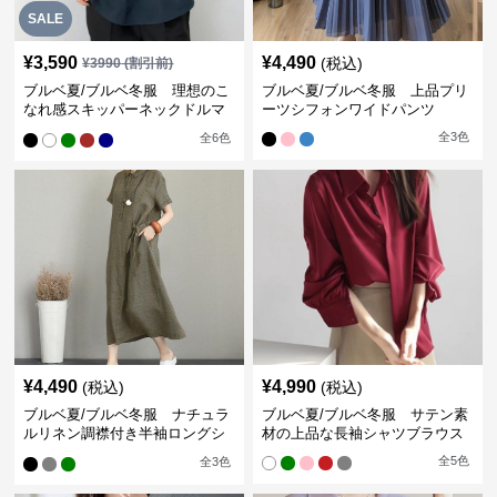
SALE
¥
3,590
¥
4,490
(税込)
¥
3990
(割引前)
ブルベ夏/ブルベ冬服 理想のこ
ブルベ夏/ブルベ冬服 上品プリ
なれ感スキッパーネックドルマ
ーツシフォンワイドパンツ
ン袖ブラウス
全
3
色
全
6
色
¥
4,490
¥
4,990
(税込)
(税込)
ブルベ夏/ブルベ冬服 ナチュラ
ブルベ夏/ブルベ冬服 サテン素
ルリネン調襟付き半袖ロングシ
材の上品な長袖シャツブラウス
ャツワンピース
全
5
色
全
3
色