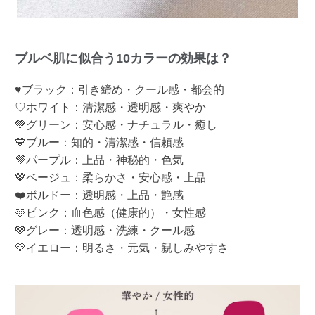
ブルベ肌に似合う10カラーの効果は？
♥ブラック：引き締め・クール感・都会的
♡ホワイト：清潔感・透明感・爽やか
💚グリーン：安心感・ナチュラル・癒し
💙ブルー：知的・清潔感・信頼感
💜パープル：上品・神秘的・色気
🤎ベージュ：柔らかさ・安心感・上品
❤️ボルドー：透明感・上品・艶感
🩷ピンク：血色感（健康的）・女性感
🩶グレー：透明感・洗練・クール感
💛イエロー：明るさ・元気・親しみやすさ