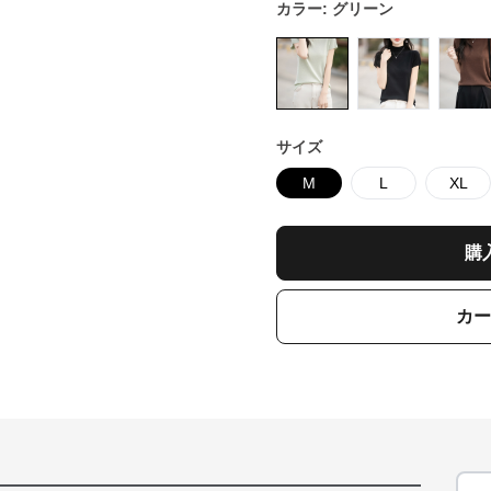
カラー:
グリーン
サイズ
M
L
XL
購
カー