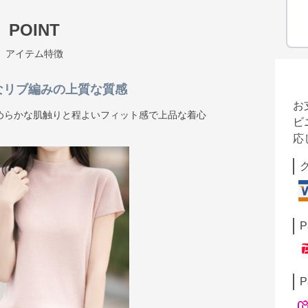
POINT
アイテム特徴
なリブ編みの上質な質感
お
めらかな肌触りと程よいフィット感で上品な着心
ビ
応
P
P