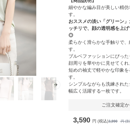
【商品説明】
細やかな編み目が美しい精仿
す。
おススメの淡い「グリーン」
ッチリで、顔の透明感を上げ
◎
柔らかく滑らかな手触りで、
す。
ブルベファッションにぴった
顔周りを華やかに見せてくれ
短めの袖丈で軽やかな印象を
す。
シンプルながらも洗練された
Next slide
幅広く活躍する一枚です。
ご注文確定か
3,590
円 (税込)
3,990
円 (