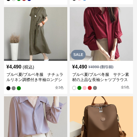
SALE
¥
4,490
¥
4,490
(税込)
¥
4990
(割引前)
ブルベ夏/ブルベ冬服 ナチュラ
ブルベ夏/ブルベ冬服 サテン素
ルリネン調襟付き半袖ロングシ
材の上品な長袖シャツブラウス
ャツワンピース
全
5
色
全
3
色