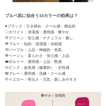
ブルベ肌に似合う10カラーの効果は？
♥ブラック：引き締め・クール感・都会的
♡ホワイト：清潔感・透明感・爽やか
💚グリーン：安心感・ナチュラル・癒し
💙ブルー：知的・清潔感・信頼感
💜パープル：上品・神秘的・色気
🤎ベージュ：柔らかさ・安心感・上品
❤️ボルドー：透明感・上品・艶感
🩷ピンク：血色感（健康的）・女性感
🩶グレー：透明感・洗練・クール感
💛イエロー：明るさ・元気・親しみやすさ