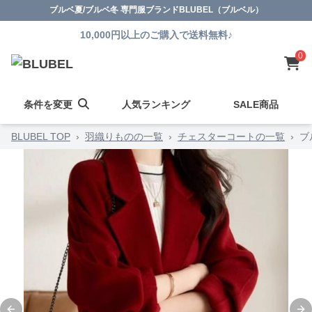
ブルベ夏/ブルベ冬 専門服ブランドBLUBEL（ブルベル）
10,000円以上のご購入で送料無料♪
0
条件を変更
人気ランキング
SALE商品
BLUBEL TOP
›
羽織りものの一覧
›
チェスターコートの一覧
›
ブ