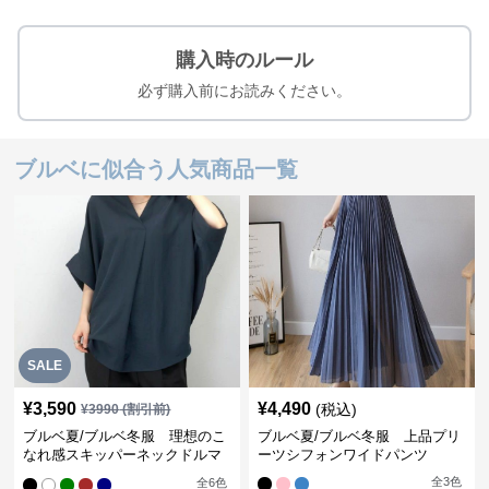
購入時のルール
必ず購入前にお読みください。
ブルベに似合う人気商品一覧
SALE
¥
3,590
¥
4,490
(税込)
¥
3990
(割引前)
ブルベ夏/ブルベ冬服 理想のこ
ブルベ夏/ブルベ冬服 上品プリ
なれ感スキッパーネックドルマ
ーツシフォンワイドパンツ
ン袖ブラウス
全
3
色
全
6
色