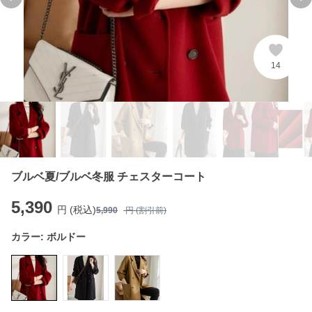
Previous slide
Ne
14
ブルベ夏/ブルベ冬服 チェスターコート
5,390
円 (税込)
5,990
円 (割引前)
カラー:
ボルドー