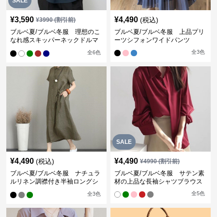
SALE
¥
3,590
¥
4,490
(税込)
¥
3990
(割引前)
ブルベ夏/ブルベ冬服 理想のこ
ブルベ夏/ブルベ冬服 上品プリ
なれ感スキッパーネックドルマ
ーツシフォンワイドパンツ
ン袖ブラウス
全
3
色
全
6
色
SALE
¥
4,490
¥
4,490
(税込)
¥
4990
(割引前)
ブルベ夏/ブルベ冬服 ナチュラ
ブルベ夏/ブルベ冬服 サテン素
ルリネン調襟付き半袖ロングシ
材の上品な長袖シャツブラウス
ャツワンピース
全
5
色
全
3
色