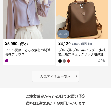
SALE
¥
5,990
¥
4,130
(税込)
¥
4590
(割引前)
ブルベ夏服 とろみ素材の開襟
ブルベ夏/ブルベ冬バッグ 多機
長袖ブラウス
能二層式リュックサック通勤通
学対応型
全
3
色
›
人気アイテム一覧へ
ご注文確定から7~28日でお届け予定
送料は1注文あたり
500
円かかります