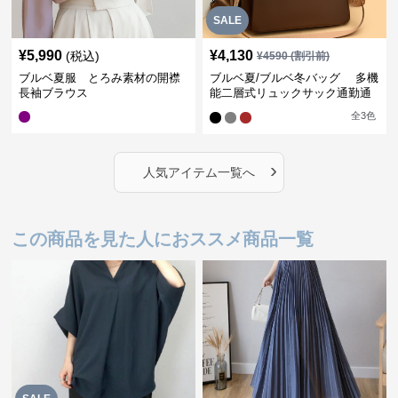
SALE
¥
5,990
¥
4,130
(税込)
¥
4590
(割引前)
ブルベ夏服 とろみ素材の開襟
ブルベ夏/ブルベ冬バッグ 多機
長袖ブラウス
能二層式リュックサック通勤通
学対応型
全
3
色
›
人気アイテム一覧へ
この商品を見た人におススメ商品一覧