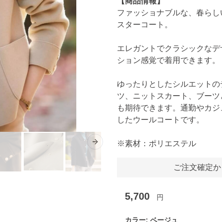
【商品情報】
ファッショナブルな、春らし
スターコート。
エレガントでクラシックなデ
ション感覚で着用できます。
ゆったりとしたシルエットの
ツ、ニットスカート、ブーツ
も期待できます。通勤やカジ
したウールコートです。
※素材：ポリエステル
Next slide
ご注文確定か
5,700
円
カラー:
ベージュ