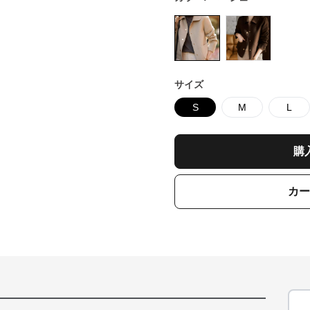
サイズ
S
M
L
購
カー