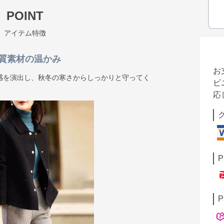
POINT
アイテム特徴
質素材の温かみ
お
感を演出し、秋冬の寒さからしっかりと守ってく
ビ
応
P
P