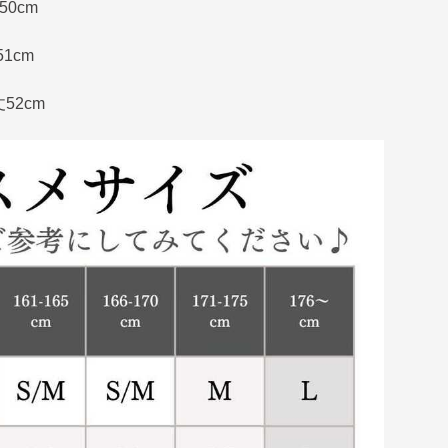
50cm
51cm
丈52cm