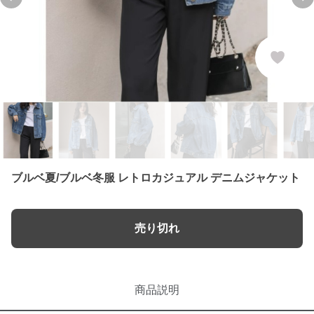
Previous slide
Ne
ブルベ夏/ブルベ冬服 レトロカジュアル デニムジャケット
売り切れ
商品説明