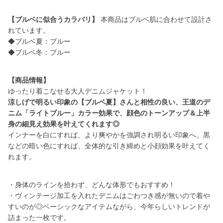
【ブルベに似合うカラバリ】
本商品はブルベ肌に合わせて設計さ
れています。
◆ブルベ夏：ブルー
◆ブルベ冬：ブルー
【商品情報】
涼しげで明るい印象の【ブルベ夏】さんと相性の良い、王道のデ
ニム「ライトブルー」カラー効果で、顔色のトーンアップ＆上半
身の細見え効果を叶えてくれます◎
インナーを白にすれば、より爽やかを強調され明るい印象へ。黒
などの暗い色にすれば、全体的な引き締めと小顔効果を叶えてく
れます。
・身体のラインを拾わず、どんな体形でもおすすめ！
・ヴィンテージ加工を入れたデニムはごわつき感が無いので着や
すいのが◎ベーシックなアイテムながら、今年らしいトレンドが
詰まった一枚です。