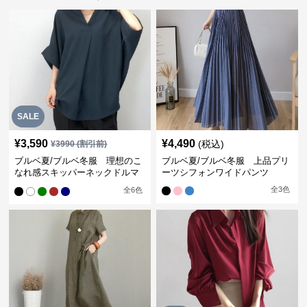
SALE
¥
3,590
¥
4,490
(税込)
¥
3990
(割引前)
ブルベ夏/ブルベ冬服 理想のこ
ブルベ夏/ブルベ冬服 上品プリ
なれ感スキッパーネックドルマ
ーツシフォンワイドパンツ
ン袖ブラウス
全
3
色
全
6
色