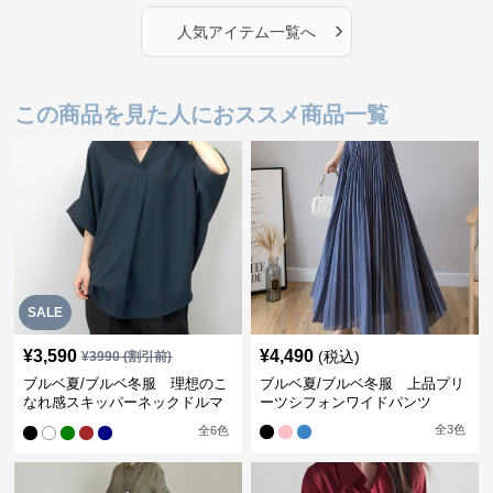
›
人気アイテム一覧へ
この商品を見た人におススメ商品一覧
SALE
¥
3,590
¥
4,490
(税込)
¥
3990
(割引前)
ブルベ夏/ブルベ冬服 理想のこ
ブルベ夏/ブルベ冬服 上品プリ
なれ感スキッパーネックドルマ
ーツシフォンワイドパンツ
ン袖ブラウス
全
3
色
全
6
色