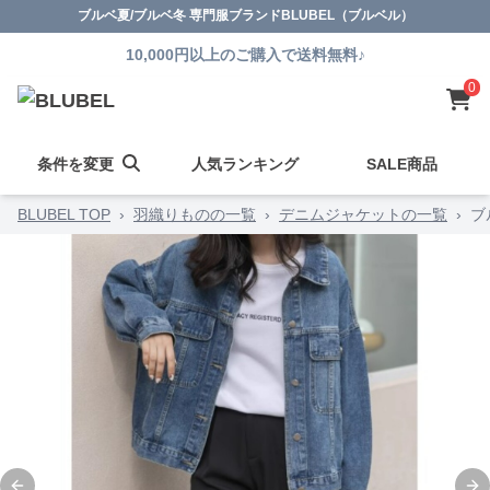
ブルベ夏/ブルベ冬 専門服ブランドBLUBEL（ブルベル）
10,000円以上のご購入で送料無料♪
0
条件を変更
人気ランキング
SALE商品
BLUBEL TOP
›
羽織りものの一覧
›
デニムジャケットの一覧
›
ブ