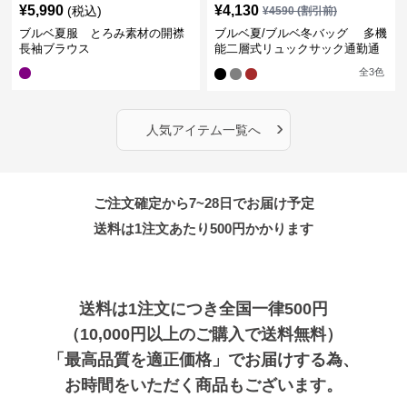
¥
5,990
¥
4,130
(税込)
¥
4590
(割引前)
ブルベ夏服 とろみ素材の開襟
ブルベ夏/ブルベ冬バッグ 多機
長袖ブラウス
能二層式リュックサック通勤通
学対応型
全
3
色
›
人気アイテム一覧へ
ご注文確定から7~28日でお届け予定
送料は1注文あたり
500
円かかります
送料は1注文につき全国一律500円
（10,000円以上のご購入で送料無料）
「最高品質を適正価格」でお届けする為、
お時間をいただく商品もございます。