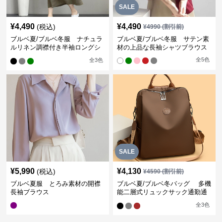
SALE
¥
4,490
¥
4,490
(税込)
¥
4990
(割引前)
ブルベ夏/ブルベ冬服 ナチュラ
ブルベ夏/ブルベ冬服 サテン素
ルリネン調襟付き半袖ロングシ
材の上品な長袖シャツブラウス
ャツワンピース
全
5
色
全
3
色
SALE
¥
5,990
¥
4,130
(税込)
¥
4590
(割引前)
ブルベ夏服 とろみ素材の開襟
ブルベ夏/ブルベ冬バッグ 多機
長袖ブラウス
能二層式リュックサック通勤通
学対応型
全
3
色