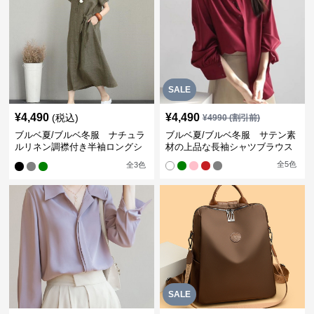
SALE
¥
4,490
¥
4,490
(税込)
¥
4990
(割引前)
ブルベ夏/ブルベ冬服 ナチュラ
ブルベ夏/ブルベ冬服 サテン素
ルリネン調襟付き半袖ロングシ
材の上品な長袖シャツブラウス
ャツワンピース
全
5
色
全
3
色
SALE