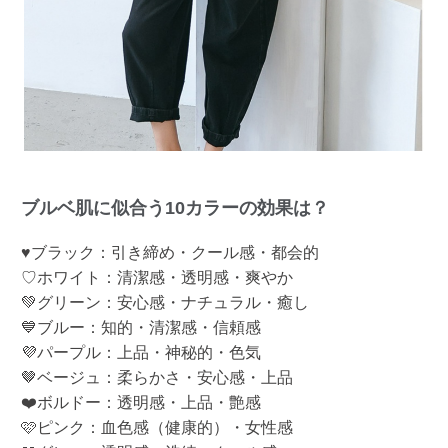
ブルベ肌に似合う10カラーの効果は？
♥ブラック：引き締め・クール感・都会的
♡ホワイト：清潔感・透明感・爽やか
💚グリーン：安心感・ナチュラル・癒し
💙ブルー：知的・清潔感・信頼感
💜パープル：上品・神秘的・色気
🤎ベージュ：柔らかさ・安心感・上品
❤️ボルドー：透明感・上品・艶感
🩷ピンク：血色感（健康的）・女性感