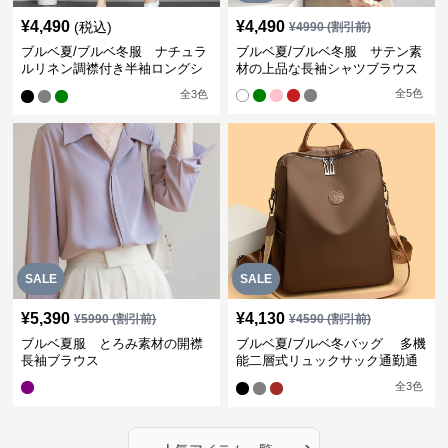
¥
4,490
¥
4,490
(税込)
¥
4990
(割引前)
ブルベ夏/ブルベ冬服 ナチュラ
ブルベ夏/ブルベ冬服 サテン素
ルリネン調襟付き半袖ロングシ
材の上品な長袖シャツブラウス
ャツワンピース
全
5
色
全
3
色
SALE
SALE
¥
5,390
¥
4,130
¥
5990
(割引前)
¥
4590
(割引前)
ブルベ夏服 とろみ素材の開襟
ブルベ夏/ブルベ冬バッグ 多機
長袖ブラウス
能二層式リュックサック通勤通
学対応型
全
3
色
›