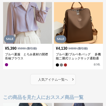
SALE
SALE
¥
5,390
¥
4,130
¥
5990
(割引前)
¥
4590
(割引前)
ブルベ夏服 とろみ素材の開襟
ブルベ夏/ブルベ冬バッグ 多機
長袖ブラウス
能二層式リュックサック通勤通
学対応型
全
3
色
›
人気アイテム一覧へ
この商品を見た人におススメ商品一覧