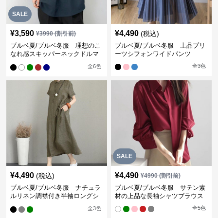
SALE
¥
3,590
¥
4,490
(税込)
¥
3990
(割引前)
ブルベ夏/ブルベ冬服 理想のこ
ブルベ夏/ブルベ冬服 上品プリ
なれ感スキッパーネックドルマ
ーツシフォンワイドパンツ
ン袖ブラウス
全
3
色
全
6
色
SALE
¥
4,490
¥
4,490
(税込)
¥
4990
(割引前)
ブルベ夏/ブルベ冬服 ナチュラ
ブルベ夏/ブルベ冬服 サテン素
ルリネン調襟付き半袖ロングシ
材の上品な長袖シャツブラウス
ャツワンピース
全
5
色
全
3
色