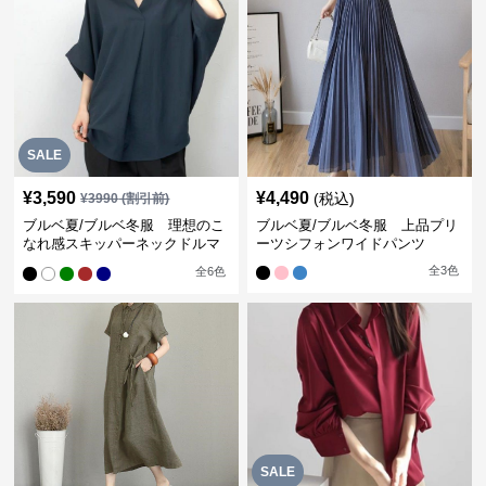
SALE
¥
3,590
¥
4,490
(税込)
¥
3990
(割引前)
ブルベ夏/ブルベ冬服 理想のこ
ブルベ夏/ブルベ冬服 上品プリ
なれ感スキッパーネックドルマ
ーツシフォンワイドパンツ
ン袖ブラウス
全
3
色
全
6
色
SALE