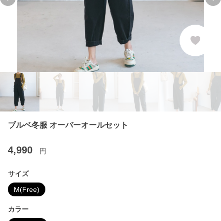
Previous slide
Ne
ブルベ冬服 オーバーオールセット
4,990
円
サイズ
M(Free)
カラー