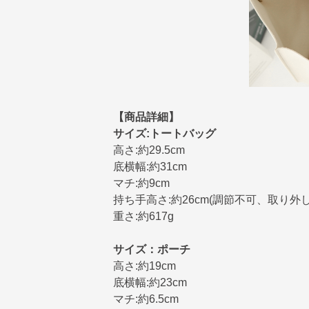
【商品詳細】
サイズ:トートバッグ
高さ:約29.5cm
底横幅:約31cm
マチ:約9cm
持ち手高さ:約26cm(調節不可、取り外
重さ:約617g
サイズ：ポーチ
高さ:約19cm
底横幅:約23cm
マチ:約6.5cm