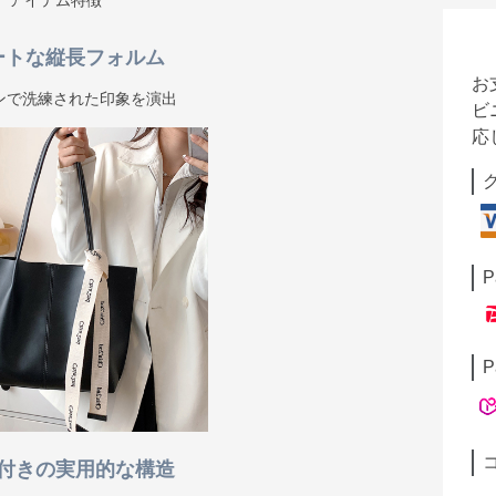
アイテム特徴
ートな縦長フォルム
お
ンで洗練された印象を演出
ビ
応
P
P
付きの実用的な構造