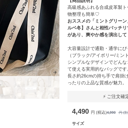
【商品説明】
高級感あふれる合成皮革製ト
物整理も簡単♡
おススメの「ミントグリーン
ルベ冬】さんと相性バッチリ
があり、爽やか感を演出して
大容量設計で通勤・通学にぴ
（ブラック/アイボリー/ミン
シンプルなデザインでどんな
て使える実用的なバッグです
Next slide
長さ約26cmの持ち手で肩
ったりの上品な質感が魅力。
⚡ ご注文確
4,490
円 (税込)
4,990
円 (
サイズ